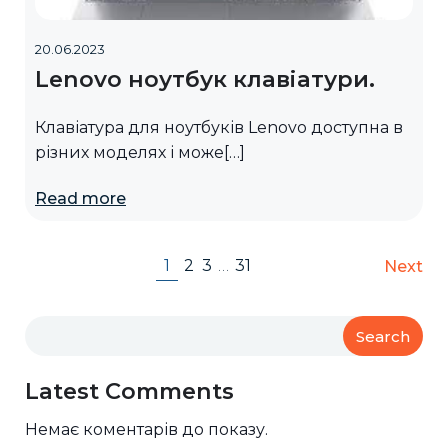
20.06.2023
Lenovo ноутбук клавіатури.
Клавіатура для ноутбуків Lenovo доступна в
різних моделях і може[…]
Read more
1
2
3
…
31
Next
Search
Latest Comments
Немає коментарів до показу.