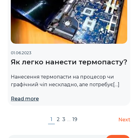
01.06.2023
Як легко нанести термопасту?
Нанесення термопасти на процесор чи
графічний чіп нескладно, але потребує[…]
Read more
1
2
3
…
19
Next